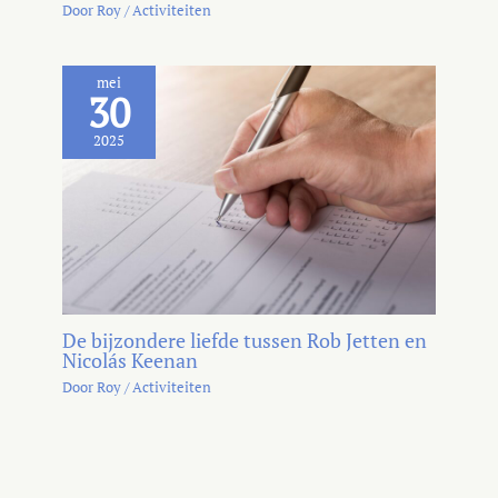
Door
Roy
/
Activiteiten
mei
30
2025
De bijzondere liefde tussen Rob Jetten en
Nicolás Keenan
Door
Roy
/
Activiteiten