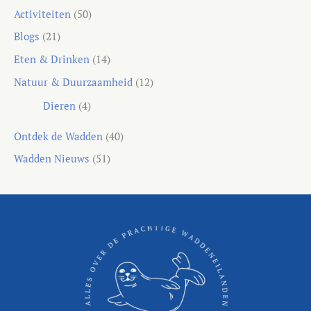
Activiteiten
(50)
Blogs
(21)
Eten & Drinken
(14)
Natuur & Duurzaamheid
(12)
Dieren
(4)
Ontdek de Wadden
(40)
Wadden Nieuws
(51)