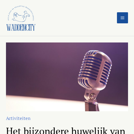
Ga
naar
de
inhoud
Activiteiten
Het bijzondere huwelijk van