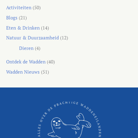
Activiteiten
(50)
Blogs
(21)
Eten & Drinken
(14)
Natuur & Duurzaamheid
(12)
Dieren
(4)
Ontdek de Wadden
(40)
Wadden Nieuws
(51)