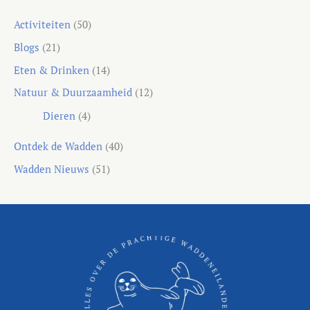
Activiteiten
(50)
Blogs
(21)
Eten & Drinken
(14)
Natuur & Duurzaamheid
(12)
Dieren
(4)
Ontdek de Wadden
(40)
Wadden Nieuws
(51)