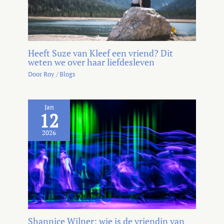
Heeft Suze van Kleef een vriend? Dit
weten we over haar liefdesleven
Door
Roy
/
Blogs
Jan
12
2026
Shannice Wilner: wie is de vriendin van