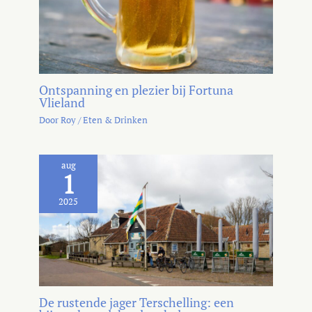
Ontspanning en plezier bij Fortuna
Vlieland
Door
Roy
/
Eten & Drinken
aug
1
2025
De rustende jager Terschelling: een