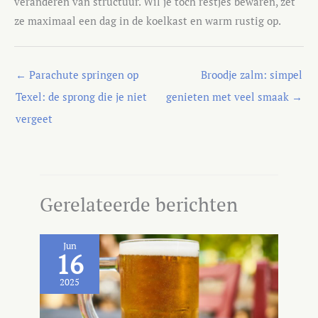
veranderen van structuur. Wil je toch restjes bewaren, zet
ze maximaal een dag in de koelkast en warm rustig op.
←
Parachute springen op
Broodje zalm: simpel
Texel: de sprong die je niet
genieten met veel smaak
→
vergeet
Gerelateerde berichten
Jun
16
2025