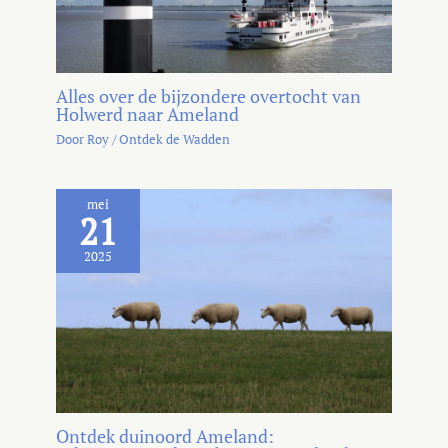
Alles over de bijzondere overtocht van
Holwerd naar Ameland
Door
Roy
/
Ontdek de Wadden
mei
21
2025
Ontdek duinoord Ameland: