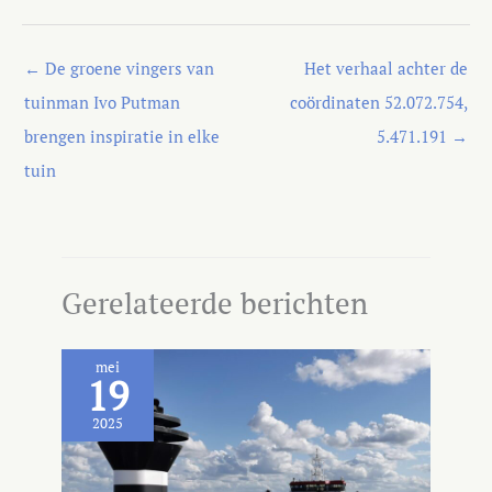
←
De groene vingers van
Het verhaal achter de
tuinman Ivo Putman
coördinaten 52.072.754,
brengen inspiratie in elke
5.471.191
→
tuin
Gerelateerde berichten
mei
19
2025