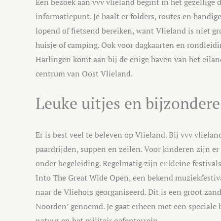
Een bezoek aan vvv vlieland begint in het gezellige d
informatiepunt. Je haalt er folders, routes en handige
lopend of fietsend bereiken, want Vlieland is niet gr
huisje of camping. Ook voor dagkaarten en rondleidin
Harlingen komt aan bij de enige haven van het eiland
centrum van Oost Vlieland.
Leuke uitjes en bijzonde
Er is best veel te beleven op Vlieland. Bij vvv vliela
paardrijden, suppen en zeilen. Voor kinderen zijn e
onder begeleiding. Regelmatig zijn er kleine festiv
Into The Great Wide Open, een bekend muziekfestiva
naar de Vliehors georganiseerd. Dit is een groot zan
Noorden’ genoemd. Je gaat erheen met een speciale b
natuur en het militair oefenterrein.