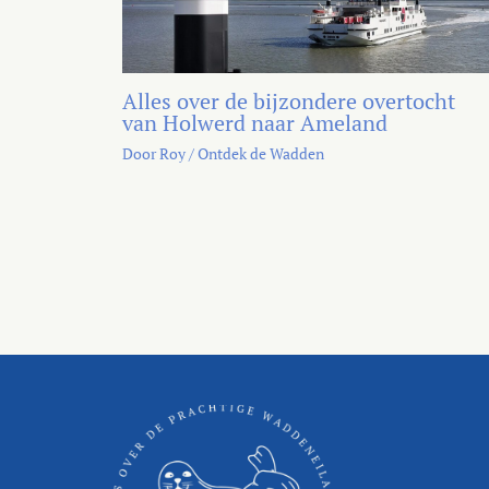
Alles over de bijzondere overtocht
van Holwerd naar Ameland
Door
Roy
/
Ontdek de Wadden