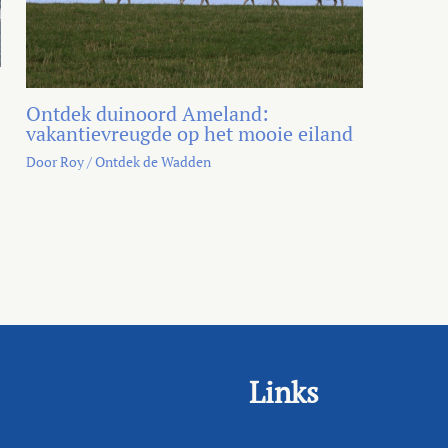
Ontdek duinoord Ameland:
vakantievreugde op het mooie eiland
Door
Roy
/
Ontdek de Wadden
Links