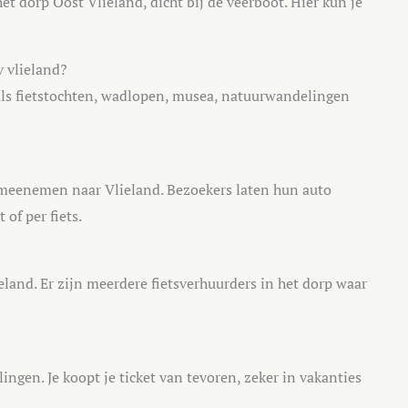
et dorp Oost Vlieland, dicht bij de veerboot. Hier kun je
v vlieland?
oals fietstochten, wadlopen, musea, natuurwandelingen
meenemen naar Vlieland. Bezoekers laten hun auto
 of per fiets.
ieland. Er zijn meerdere fietsverhuurders in het dorp waar
?
ingen. Je koopt je ticket van tevoren, zeker in vakanties