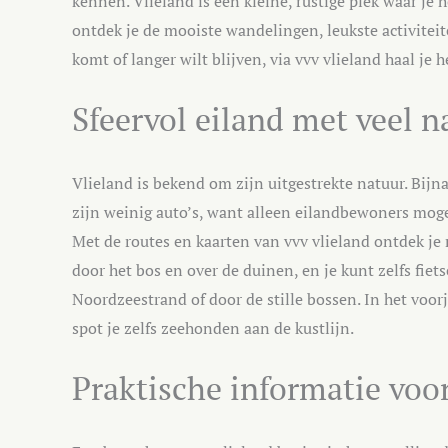
kennen. Vlieland is een kleine, rustige plek waar je 
ontdek je de mooiste wandelingen, leukste activiteite
komt of langer wilt blijven, via vvv vlieland haal je h
Sfeervol eiland met veel n
Vlieland is bekend om zijn uitgestrekte natuur. Bijna
zijn weinig auto’s, want alleen eilandbewoners mogen
Met de routes en kaarten van vvv vlieland ontdek je 
door het bos en over de duinen, en je kunt zelfs fiet
Noordzeestrand of door de stille bossen. In het voorj
spot je zelfs zeehonden aan de kustlijn.
Praktische informatie voor