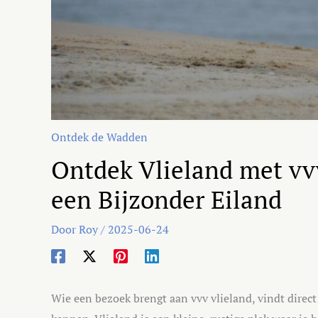
Ontdek de Wadden
Ontdek Vlieland met vvv
een Bijzonder Eiland
Door
Roy
/
2025-06-24
Wie een bezoek brengt aan vvv vlieland, vindt direct