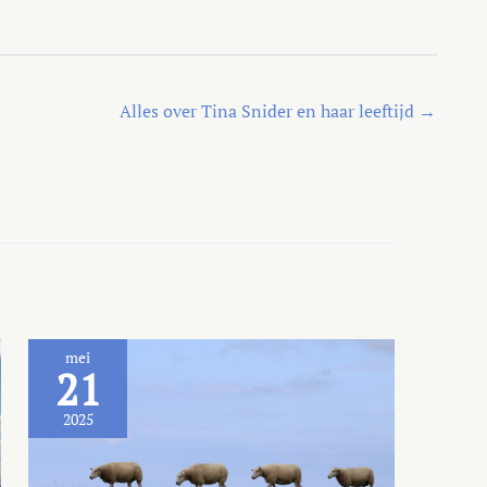
Alles over Tina Snider en haar leeftijd
→
mei
21
2025