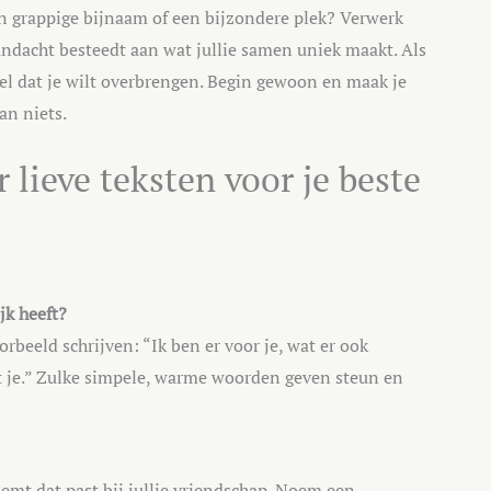
en grappige bijnaam of een bijzondere plek? Verwerk
 aandacht besteedt aan wat jullie samen uniek maakt. Als
el dat je wilt overbrengen. Begin gewoon en maak je
dan niets.
 lieve teksten voor je beste
jk heeft?
oorbeeld schrijven: “Ik ben er voor je, wat er ook
st je.” Zulke simpele, warme woorden geven steun en
noemt dat past bij jullie vriendschap. Noem een