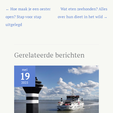
←
Hoe maak je een oester
Wat eten zeehonden? Alles
open? Stap voor stap
over hun dieet in het wild
→
uitgelegd
Gerelateerde berichten
mei
19
2025