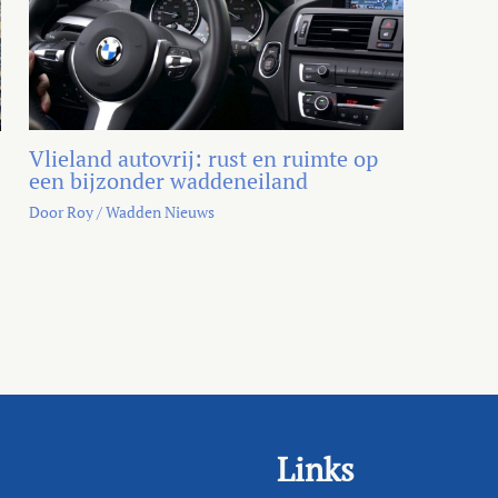
Vlieland autovrij: rust en ruimte op
een bijzonder waddeneiland
Door
Roy
/
Wadden Nieuws
Links