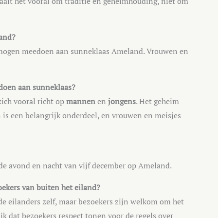
aait het vooral om traditie en geheimhouding, niet om
and?
r mogen meedoen aan sunneklaas Ameland. Vrouwen en
doen aan sunneklaas?
zich vooral richt op
mannen
en
jongens
. Het geheim
 is een belangrijk onderdeel, en vrouwen en meisjes
n de avond en nacht van vijf december op Ameland.
ekers van buiten het eiland?
de eilanders zelf, maar bezoekers zijn welkom om het
jk dat bezoekers respect tonen voor de regels over