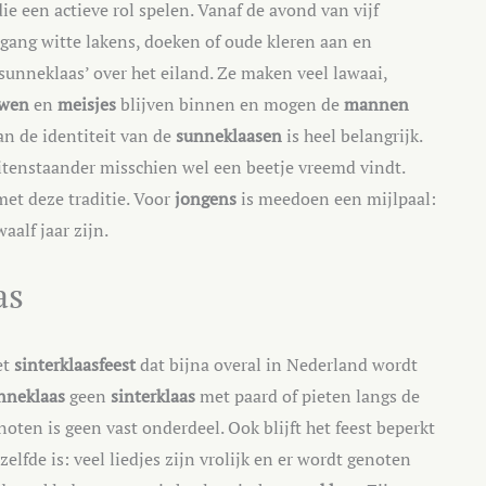
ie een actieve rol spelen. Vanaf de avond van vijf
ang witte lakens, doeken of oude kleren aan en
‘sunneklaas’ over het eiland. Ze maken veel lawaai,
wen
en
meisjes
blijven binnen en mogen de
mannen
an de identiteit van de
sunneklaasen
is heel belangrijk.
buitenstaander misschien wel een beetje vreemd vindt.
met deze traditie. Voor
jongens
is meedoen een mijlpaal:
aalf jaar zijn.
as
et
sinterklaasfeest
dat bijna overal in Nederland wordt
nneklaas
geen
sinterklaas
met paard of pieten langs de
oten is geen vast onderdeel. Ook blijft het feest beperkt
elfde is: veel liedjes zijn vrolijk en er wordt genoten