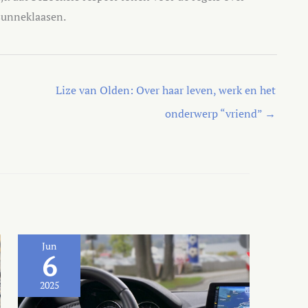
sunneklaasen.
Lize van Olden: Over haar leven, werk en het
onderwerp “vriend”
→
Jun
6
2025