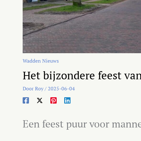
Wadden Nieuws
Het bijzondere feest v
Door
Roy
/
2025-06-04
Een feest puur voor mann