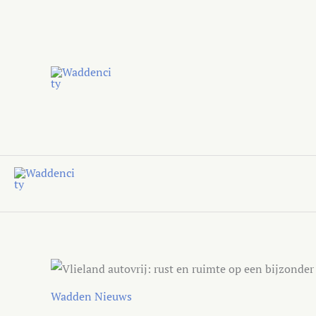
Ga
naar
de
inhoud
Wadden Nieuws