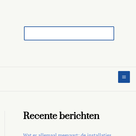
Search
for:
Recente berichten
Wat er allemaal meevaart: de installaties