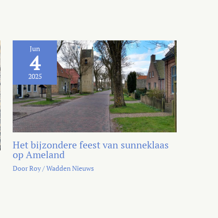
Jun
4
2025
Het bijzondere feest van sunneklaas
op Ameland
Door
Roy
/
Wadden Nieuws