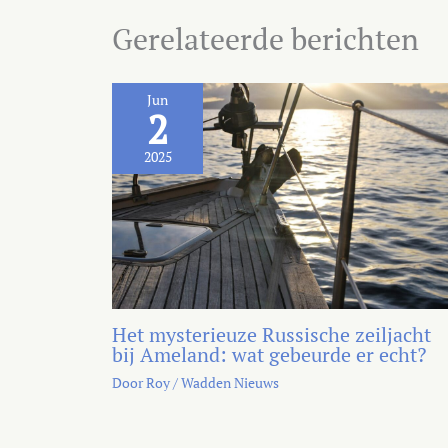
Gerelateerde berichten
Jun
2
2025
Het mysterieuze Russische zeiljacht
bij Ameland: wat gebeurde er echt?
Door
Roy
/
Wadden Nieuws