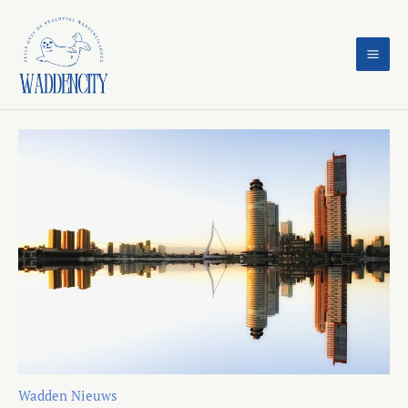
Ga
naar
de
inhoud
Wadden Nieuws