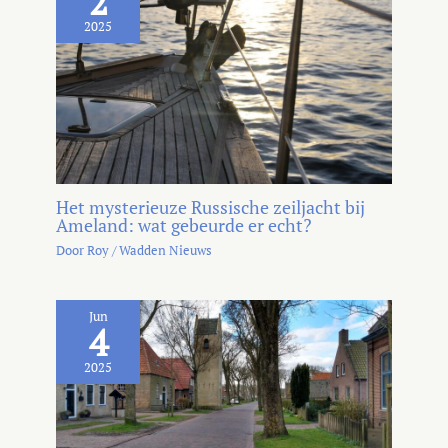
2
2025
Het mysterieuze Russische zeiljacht bij
Ameland: wat gebeurde er echt?
Door
Roy
/
Wadden Nieuws
Jun
4
2025